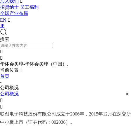
加入我们

招贤纳士
员工福利
全球产业布局
EN

JP
搜索


华体会买球-华体会买球（中国）,
当前位置：
首页
-
公司概况
公司概况


联创电子科技股份有限公司成立于2006年，2015年12月在深交所
中小板上市（证券代码：002036）。