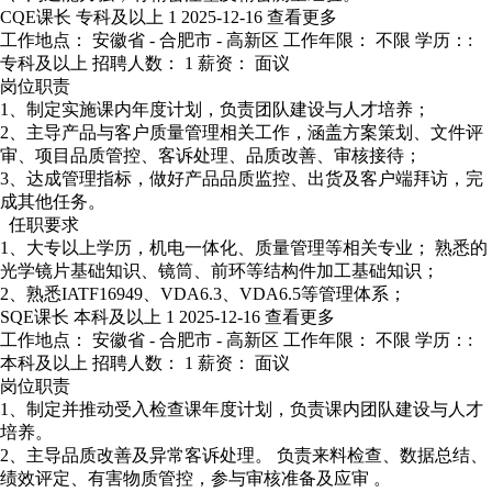
CQE课长
专科及以上
1
2025-12-16
查看更多
工作地点： 安徽省 - 合肥市 - 高新区
工作年限： 不限
学历：:
专科及以上
招聘人数： 1
薪资： 面议
岗位职责
1、制定实施课内年度计划，负责团队建设与人才培养；
2、主导产品与客户质量管理相关工作，涵盖方案策划、文件评
审、项目品质管控、客诉处理、品质改善、审核接待；
3、达成管理指标，做好产品品质监控、出货及客户端拜访，完
成其他任务。
任职要求
1、大专以上学历，机电一体化、质量管理等相关专业； 熟悉的
光学镜片基础知识、镜筒、前环等结构件加工基础知识；
2、熟悉IATF16949、VDA6.3、VDA6.5等管理体系；
SQE课长
本科及以上
1
2025-12-16
查看更多
工作地点： 安徽省 - 合肥市 - 高新区
工作年限： 不限
学历：:
本科及以上
招聘人数： 1
薪资： 面议
岗位职责
1、制定并推动受入检查课年度计划，负责课内团队建设与人才
培养。
2、主导品质改善及异常客诉处理。 负责来料检查、数据总结、
绩效评定、有害物质管控，参与审核准备及应审 。