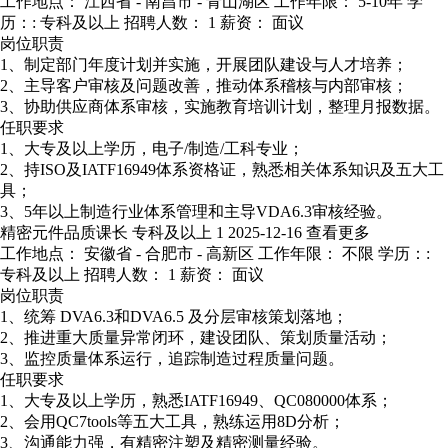
工作地点： 江西省 - 南昌市 - 青山湖区
工作年限： 5-10年
学
历：: 专科及以上
招聘人数： 1
薪资： 面议
岗位职责
1、制定部门年度计划并实施，开展团队建设与人才培养；
2、主导客户审核及问题改善，推动体系稽核与内部审核；
3、协助供应商体系审核，实施教育培训计划，整理月报数据。
任职要求
1、大专及以上学历，电子/制造/工科专业；
2、持ISO及IATF16949体系资格证，熟悉相关体系知识及五大工
具；
3、5年以上制造行业体系管理和主导VDA6.3审核经验。
精密元件品质课长
专科及以上
1
2025-12-16
查看更多
工作地点： 安徽省 - 合肥市 - 高新区
工作年限： 不限
学历：:
专科及以上
招聘人数： 1
薪资： 面议
岗位职责
1、统筹 DVA6.3和DVA6.5 及分层审核策划落地；
2、推进重大质量异常闭环，建设团队、策划质量活动；
3、监控质量体系运行，追踪制造过程质量问题。
任职要求
1、大专及以上学历，熟悉IATF16949、QC080000体系；
2、会用QC7tools等五大工具，熟练运用8D分析；
3、沟通能力强，有精密注塑及精密测量经验。