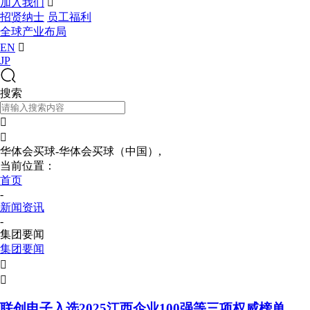
加入我们

招贤纳士
员工福利
全球产业布局
EN

JP
搜索


华体会买球-华体会买球（中国）,
当前位置：
首页
-
新闻资讯
-
集团要闻
集团要闻


联创电子入选2025江西企业100强等三项权威榜单