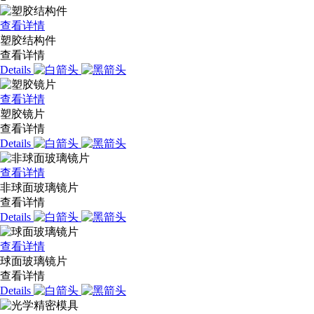
查看详情
塑胶结构件
查看详情
Details
查看详情
塑胶镜片
查看详情
Details
查看详情
非球面玻璃镜片
查看详情
Details
查看详情
球面玻璃镜片
查看详情
Details