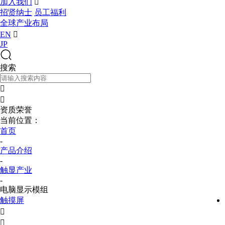
加入我们

招贤纳士
员工福利
全球产业布局
EN

JP
搜索


资质荣誉
当前位置：
首页
-
产品介绍
-
触显产业
-
电脑显示模组
触摸屏

